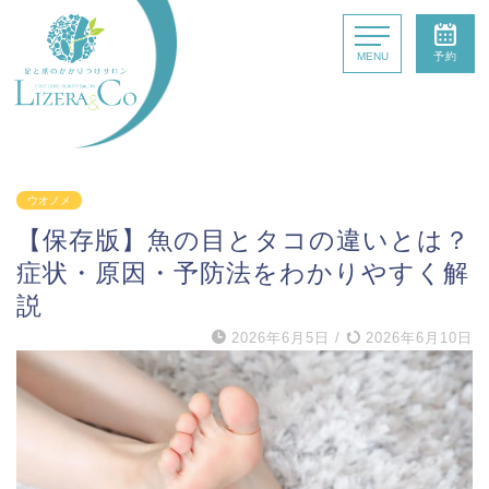
MENU
予約
はじめての方へ
ウオノメ
【保存版】魚の目とタコの違いとは？
施術コース
症状・原因・予防法をわかりやすく解
説
最新情報
2026年6月5日
/
2026年6月10日
サロン検索
北海道・東北エリア
関東エリア