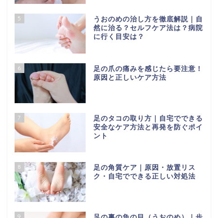
5
うおのめの治し方を徹底解説｜自
然に治る？セルフケア法は？病院
に行く目安は？
6
足の爪の痛みを感じたら要注意！
原因と正しいケア方法
7
足のタコの取り方｜自宅でできる
安全なケア方法と再発を防ぐポイ
ント
8
足の角質ケア｜原因・放置リス
ク・自宅でできる正しい対処法
9
足の裏の魚の目（うおのめ）｜歩