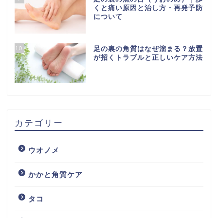
くと痛い原因と治し方・再発予防
について
10
足の裏の角質はなぜ溜まる？放置
が招くトラブルと正しいケア方法
カテゴリー
ウオノメ
かかと角質ケア
タコ