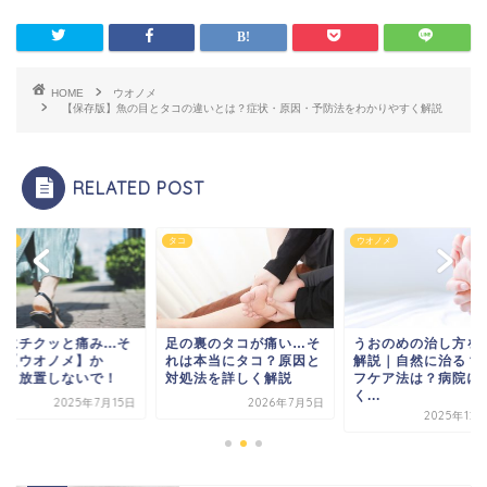
HOME
ウオノメ
【保存版】魚の目とタコの違いとは？症状・原因・予防法をわかりやすく解説
RELATED POST
ノメ
タコ
ウオノメ
裏にチクッと痛み...そ
足の裏のタコが痛い…そ
うおのめの治し方を
、【ウオノメ】か
れは本当にタコ？原因と
解説｜自然に治る？
！？放置しないで！
対処法を詳しく解説
フケア法は？病院に
く...
2025年7月15日
2026年7月5日
2025年12