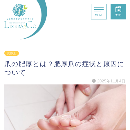
MENU
予約
はじめての方へ
肥厚爪
爪の肥厚とは？肥厚爪の症状と原因に
施術コース
ついて
2025年11月4日
最新情報
サロン検索
北海道・東北エリア
関東エリア