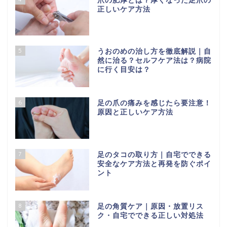
爪の肥厚とは？厚くなった足爪の
正しいケア方法
5
うおのめの治し方を徹底解説｜自
然に治る？セルフケア法は？病院
に行く目安は？
6
足の爪の痛みを感じたら要注意！
原因と正しいケア方法
7
足のタコの取り方｜自宅でできる
安全なケア方法と再発を防ぐポイ
ント
8
足の角質ケア｜原因・放置リス
ク・自宅でできる正しい対処法