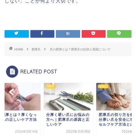
しない」ことが何より大切です。
HOME
肥厚爪
爪の肥厚とは？肥厚爪の症状と原因について
RELATED POST
爪
肥厚爪
肥厚爪
の肥厚とは？厚くなっ
分厚く硬い爪にお悩みの
肥厚爪の切り方を解
足爪の正しいケア方法
方へ｜肥厚爪の原因と正
分厚い爪を安全に整
しいケア
セルフケア方法とは
2026年3月14日
2025年10月18日
2026年5